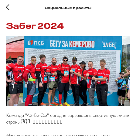
Социальные проекты
Забег 2024
Команда "Ай-Би-Эм" сегодня ворвалась в спортивную жизнь
страны 🇷🇺 🏃‍♂🏃‍♂🏃‍♂🏃‍♂🏃‍♂
Мы сделали это ярко, красиво и на высоком пульсе!