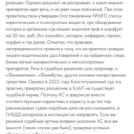
реакцию. Однако документ не раскрывает, о каких именно
препаратах идет речь, и не дает иных пояснений. При этом
правительством утвержден (постановление №681) список
наркотических и психотропных веществ, при обнаружении
которых в организме суд лишает водителя прав и штрафует
на 30 тыс. руб. Это каннабис, метадон, мефедрон, героин,
морфин и так далее. Отметим, что правовая
неопределенность привела к тому, что на практике граждан
лишали водительских удостоверений и за найденные следы
более легких ненаркотических и непсихотропных
препаратов. Речь в судебных решениях шла, например, о
«Феназепаме», «Фенибуте», других похожих лекарственных
средствах. Однако в 2022 году Конституционный суд эту
практику прекратил, разъяснив: в КоАП не существует
подобной нормы. Поэтому КС и предписал внести
соответствующие коррективы к кодексу, а до тех пор
рекомендовал судам подобные дела не рассматривать, а
ГИБДД материалы в инстанции не направлять. Если же
решения судебные органы вопреки указанию КС все же
выносят (такие случаи уже были), граждане успешно