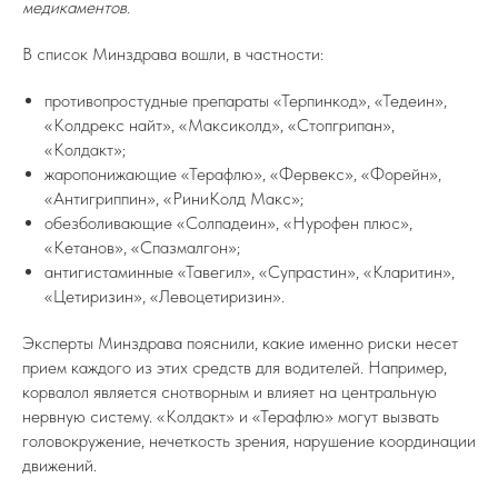
медикаментов.
В список Минздрава вошли, в частности:
противопростудные препараты «Терпинкод», «Тедеин»,
«Колдрекс найт», «Максиколд», «Стопгрипан»,
«Колдакт»;
жаропонижающие «Терафлю», «Фервекс», «Форейн»,
«Антигриппин», «РиниКолд Макс»;
обезболивающие «Солпадеин», «Нурофен плюс»,
«Кетанов», «Спазмалгон»;
антигистаминные «Тавегил», «Супрастин», «Кларитин»,
«Цетиризин», «Левоцетиризин».
Эксперты Минздрава пояснили, какие именно риски несет
прием каждого из этих средств для водителей. Например,
корвалол является снотворным и влияет на центральную
нервную систему. «Колдакт» и «Терафлю» могут вызвать
головокружение, нечеткость зрения, нарушение координации
движений.