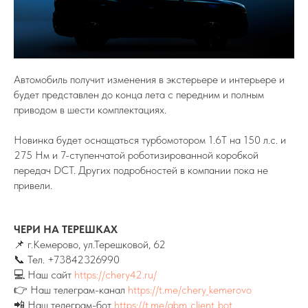
Автомобиль получит изменения в экстерьере и интерьере и
будет представлен до конца лета с передним и полным
приводом в шести комплектациях.
Новинка будет оснащаться турбомотором 1.6T на 150 л.с. и
275 Нм и 7-ступенчатой роботизированной коробкой
передач DCT. Других подробностей в компании пока не
привели.
ЧЕРИ НА ТЕРЕШКАХ
📌 г.Кемерово, yл.Терешковой, 62
📞 Тел.
+73842326990
💻 Наш сайт
https://chery42.ru/
👉 Наш телеграм-канал
https://t.me/chery_kemerovo
📲 Наш телеграм-бот
https://t.me/abm_client_bot