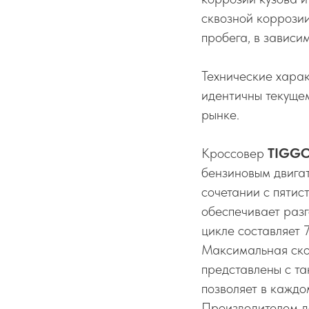
сквозной коррози
пробега, в зависим
Технические хара
идентичны текуще
рынке.
Кроссовер
TIGGO 
бензиновым двигат
сочетании с пятис
обеспечивает разг
цикле составляет 7
Максимальная ско
представлены с та
позволяет в каждо
Производителем д