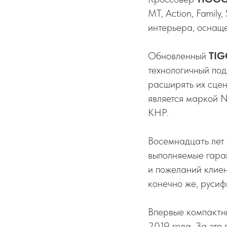
MT, Action, Family
интерьера, оснаще
Обновленный
TIG
технологичный по
расширять их сце
является маркой №
КНР.
Восемнадцать лет
выполняемые гара
и пожеланий клиен
конечно же, русиф
Впервые компактн
2019 года. За это