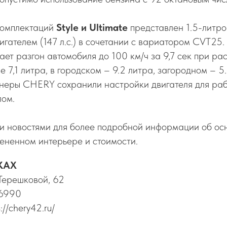
комплектаций
Style и Ultimate
представлен 1.5-литр
гателем (147 л.с.) в сочетании с вариатором CVT25.
ает разгон автомобиля до 100 км/ч за 9,7 сек при ра
7,1 литра, в городском – 9.2 литра, загородном – 5
енеры CHERY сохранили настройки двигателя для раб
лом.
и новостями для более подробной информации об о
ененном интерьере и стоимости.
КАХ
.Терешковой, 62
26990
//chery42.ru/