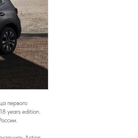
ца первого
 years edition.
России.
ектациях: Action