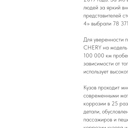
людей за яркий вн
представителей с
4» выбрали 78 371
Для уверенности п
CHERY на модел
100 000 км пробег
зависимости от то
использует высоко
Кузов проходит мн
современными мат
коррозии в 25 раз
детали, обусловл
пассажиров и пеше
коррозии кузова и