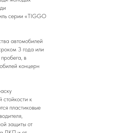
еди
биль серии «TIGGO
ства автомобилей
сроком 3 года или
пробега, в
мобилей концерн
раску
 стойкости к
тся пластиковые
водителя,
ной защиты от
на ЛКП и от