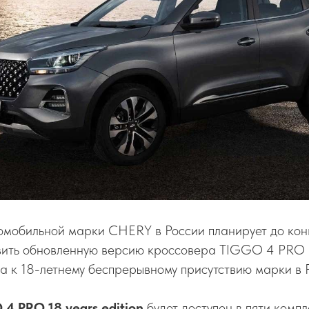
омобильной марки CHERY в России планирует до кон
вить обновленную версию кроссовера TIGGO 4 PRO 18
 к 18-летнему беспрерывному присутствию марки в 
4 PRO 18 years edition
будет доступен в пяти компл