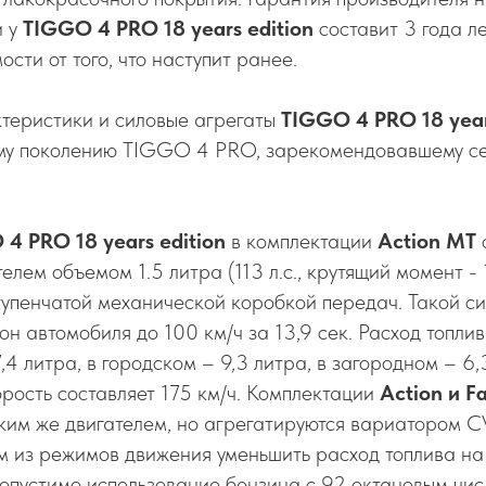
и у
TIGGO 4 PRO 18 years edition
составит 3 года л
ости от того, что наступит ранее.
ктеристики и силовые агрегаты
TIGGO 4 PRO 18 year
му поколению TIGGO 4 PRO, зарекомендовавшему се
4 PRO 18 years edition
в комплектации
Action MT
елем объемом 1.5 литра (113 л.c., крутящий момент -
тупенчатой механической коробкой передач. Такой си
он автомобиля до 100 км/ч за 13,9 сек. Расход топл
,4 литра, в городском – 9,3 литра, в загородном – 6,
рость составляет 175 км/ч. Комплектации
Action и F
ким же двигателем, но агрегатируются вариатором C
м из режимов движения уменьшить расход топлива на 0
опустимо использование бензина с 92 октановым чис