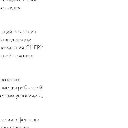
 коснутся
таций сохранил
ь владельцам
то компания CHERY
своё начало в
тщательно
ание потребностей
еским условиям и,
оссии в феврале
реди молодых