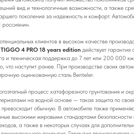
ешний вид и технологичные возможности, а также ср
таршего поколения за надежность и комфорт. Автомо
 россиянин.
отенциальных клиентов в высоком качестве производ
ь
TIGGO 4 PRO 18 years edition
действует гарантия 
а и техническая поддержка до 7 лет или 200 000 км 
го, что наступит ранее. При производстве своих авто
прочную оцинкованную сталь Benteler.
огоэтапный процесс катафорезного грунтования и ок
ериалами на водной основе — такая защита по своей
 превосходит обычную. В автомобиле также применяю
енные высокими мировыми стандартами безопасности 
ходов, а также в некоторых случаях для дополнитель
 лакокрасочного покрытия. Гарантия производителя 