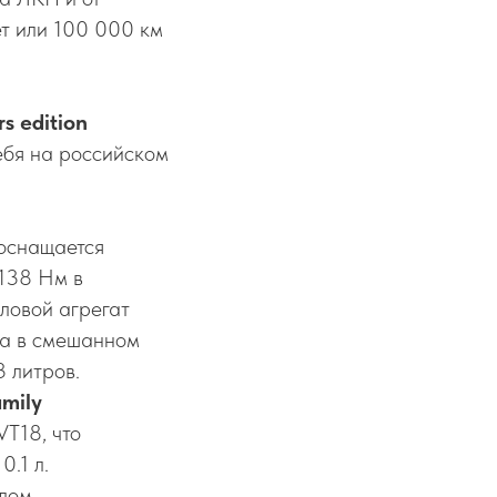
ет или 100 000 км
s edition
бя на российском
оснащается
 138 Нм в
ловой агрегат
ива в смешанном
3 литров.
amily
VT18, что
.1 л.
лом.