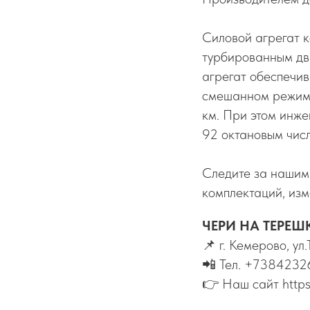
Силовой агрегат 
турбированным дви
агрегат обеспечив
смешанном режиме 
км. При этом инж
92 октановым чис
Следите за нашим
комплектаций, изм
ЧЕРИ НА ТЕРЕШ
📌 г. Кемерово, yл
📲 Тел. +738423
👉 Наш сайт https: