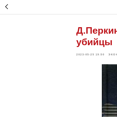
Д.Перки
убийцы
2023-05-25 19:50
ЭКО