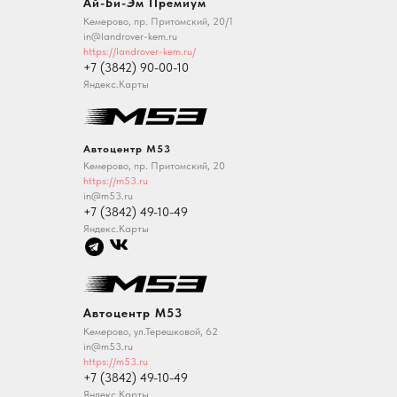
Ай-Би-Эм Премиум
Кемерово, пр. Притомский, 20/1
in@landrover-kem.ru
https://landrover-kem.ru/
+7 (3842) 90-00-10
Яндекс.Карты
Автоцентр M53
Кемерово, пр. Притомский, 20
https://m53.ru
in@m53.ru
+7 (3842) 49-10-49
Яндекс.Карты
Автоцентр M53
Кемерово, ул.Терешковой, 62
in@m53.ru
https://m53.ru
+7 (3842) 49-10-49
Яндекс.Карты